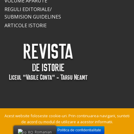
VOLUME APARUTE
REGULI EDITORIALE/
SUBMISION GUIDELINES
ARTICOLE ISTORIE
Acest website foloseste cookie-uri. Prin continuarea navigarii, sunteti
de acord cu modul de utilizare a acestor informatii.
© 2020 Toate drepturile rezervate.
ACCEPT
Politica de confidentialitate
Romanian