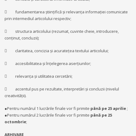
 fundamentarea ştiinţifică şi relevanţa informaţiei comunicate
prin intermediul articolului respectiv;
 structura articolului (rezumat, cuvinte cheie, introducere,
conţinut, concluzii);
 claritatea, concizia şi acurateţea textului articolului;
 accesibilitatea şi înţelegerea aserţiunilor;
 relevanţa şi utilitatea cercetării;
 accentul pus pe rezultate, interpretări şi concluzii (nivelul
creativităţii).
●Pentru numărul 1 lucrările finale vor fi primite
până pe 25 aprilie
;
●Pentru numărul 2 lucrările finale vor fi primite
până pe 25
octombrie
;
ARHIVARE