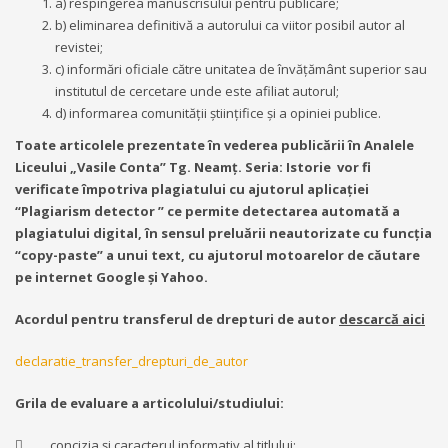
a) respingerea manuscrisului pentru publicare;
b) eliminarea definitivă a autorului ca viitor posibil autor al
revistei;
c) informări oficiale către unitatea de învățământ superior sau
institutul de cercetare unde este afiliat autorul;
d) informarea comunității științifice și a opiniei publice.
Toate articolele prezentate în vederea publicării în Analele
Liceului „Vasile Conta” Tg. Neamț. Seria: Istorie vor fi
verificate împotriva plagiatului cu ajutorul aplicaţiei
“Plagiarism detector ” ce permite detectarea automată a
plagiatului digital, în sensul preluării neautorizate cu funcţia
“copy-paste” a unui text, cu ajutorul motoarelor de căutare
pe internet Google și Yahoo.
Acordul pentru transferul de drepturi de autor
descarcă aici
declaratie_transfer_drepturi_de_autor
Grila de evaluare a articolului/studiului:
 concizia şi caracterul informativ al titlului;