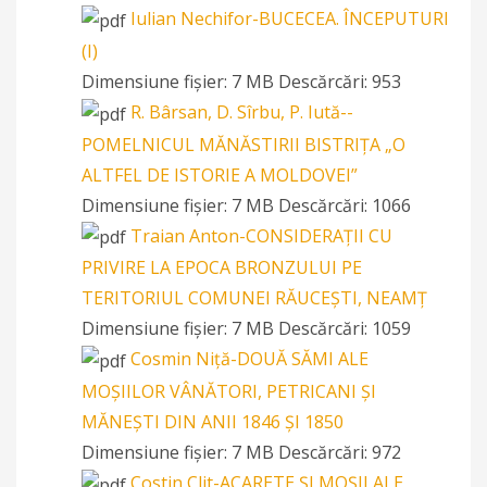
Iulian Nechifor-BUCECEA. ÎNCEPUTURI
(I)
Dimensiune fișier:
7 MB
Descărcări:
953
R. Bârsan, D. Sîrbu, P. Iută--
POMELNICUL MĂNĂSTIRII BISTRIȚA „O
ALTFEL DE ISTORIE A MOLDOVEI”
Dimensiune fișier:
7 MB
Descărcări:
1066
Traian Anton-CONSIDERAȚII CU
PRIVIRE LA EPOCA BRONZULUI PE
TERITORIUL COMUNEI RĂUCEȘTI, NEAMȚ
Dimensiune fișier:
7 MB
Descărcări:
1059
Cosmin Niță-DOUĂ SĂMI ALE
MOȘIILOR VÂNĂTORI, PETRICANI ȘI
MĂNEȘTI DIN ANII 1846 ȘI 1850
Dimensiune fișier:
7 MB
Descărcări:
972
Costin Clit-ACARETE ȘI MOȘII ALE