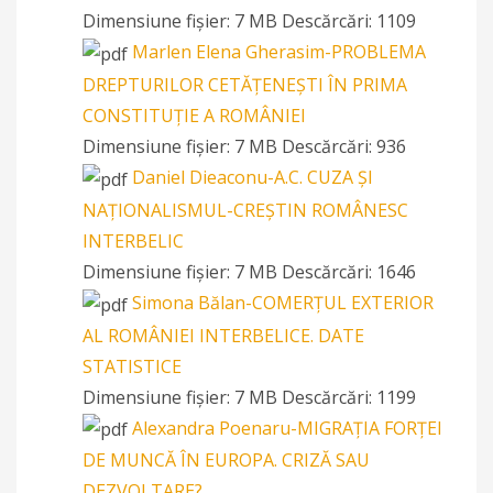
Dimensiune fișier:
7 MB
Descărcări:
1109
Marlen Elena Gherasim-PROBLEMA
DREPTURILOR CETĂȚENEȘTI ÎN PRIMA
CONSTITUȚIE A ROMÂNIEI
Dimensiune fișier:
7 MB
Descărcări:
936
Daniel Dieaconu-A.C. CUZA ŞI
NAŢIONALISMUL-CREŞTIN ROMÂNESC
INTERBELIC
Dimensiune fișier:
7 MB
Descărcări:
1646
Simona Bălan-COMERȚUL EXTERIOR
AL ROMÂNIEI INTERBELICE. DATE
STATISTICE
Dimensiune fișier:
7 MB
Descărcări:
1199
Alexandra Poenaru-MIGRAȚIA FORȚEI
DE MUNCĂ ÎN EUROPA. CRIZĂ SAU
DEZVOLTARE?