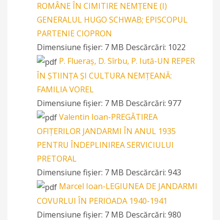
ROMÂNE ÎN CIMITIRE NEMŢENE (I)
GENERALUL HUGO SCHWAB; EPISCOPUL
PARTENIE CIOPRON
Dimensiune fișier:
7 MB
Descărcări:
1022
P. Flueraș, D. Sîrbu, P. Iută-UN REPER
ÎN ȘTIINȚA ȘI CULTURA NEMȚEANĂ:
FAMILIA VOREL
Dimensiune fișier:
7 MB
Descărcări:
977
Valentin Ioan-PREGĂTIREA
OFIȚERILOR JANDARMI ÎN ANUL 1935
PENTRU ÎNDEPLINIREA SERVICIULUI
PRETORAL
Dimensiune fișier:
7 MB
Descărcări:
943
Marcel Ioan-LEGIUNEA DE JANDARMI
COVURLUI ÎN PERIOADA 1940-1941
Dimensiune fișier:
7 MB
Descărcări:
980