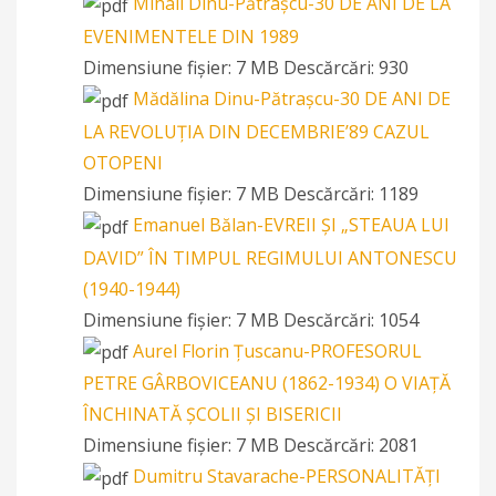
Mihail Dinu-Pătrașcu-30 DE ANI DE LA
EVENIMENTELE DIN 1989
Dimensiune fișier:
7 MB
Descărcări:
930
Mădălina Dinu-Pătrașcu-30 DE ANI DE
LA REVOLUȚIA DIN DECEMBRIE’89 CAZUL
OTOPENI
Dimensiune fișier:
7 MB
Descărcări:
1189
Emanuel Bălan-EVREII ȘI „STEAUA LUI
DAVID” ÎN TIMPUL REGIMULUI ANTONESCU
(1940-1944)
Dimensiune fișier:
7 MB
Descărcări:
1054
Aurel Florin Țuscanu-PROFESORUL
PETRE GÂRBOVICEANU (1862-1934) O VIAȚĂ
ÎNCHINATĂ ȘCOLII ȘI BISERICII
Dimensiune fișier:
7 MB
Descărcări:
2081
Dumitru Stavarache-PERSONALITĂŢI