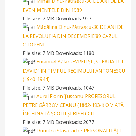
Mihail Dinu-Pătrașcu-30 DE ANI DE LA
EVENIMENTELE DIN 1989
File size:
7 MB
Downloads:
927
Mădălina Dinu-Pătrașcu-30 DE ANI DE
LA REVOLUȚIA DIN DECEMBRIE’89 CAZUL
OTOPENI
File size:
7 MB
Downloads:
1180
Emanuel Bălan-EVREII ȘI „STEAUA LUI
DAVID” ÎN TIMPUL REGIMULUI ANTONESCU
(1940-1944)
File size:
7 MB
Downloads:
1047
Aurel Florin Țuscanu-PROFESORUL
PETRE GÂRBOVICEANU (1862-1934) O VIAȚĂ
ÎNCHINATĂ ȘCOLII ȘI BISERICII
File size:
7 MB
Downloads:
2077
Dumitru Stavarache-PERSONALITĂŢI