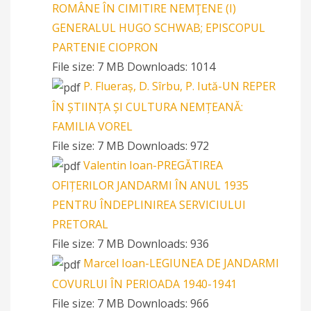
ROMÂNE ÎN CIMITIRE NEMŢENE (I)
GENERALUL HUGO SCHWAB; EPISCOPUL
PARTENIE CIOPRON
File size:
7 MB
Downloads:
1014
P. Flueraș, D. Sîrbu, P. Iută-UN REPER
ÎN ȘTIINȚA ȘI CULTURA NEMȚEANĂ:
FAMILIA VOREL
File size:
7 MB
Downloads:
972
Valentin Ioan-PREGĂTIREA
OFIȚERILOR JANDARMI ÎN ANUL 1935
PENTRU ÎNDEPLINIREA SERVICIULUI
PRETORAL
File size:
7 MB
Downloads:
936
Marcel Ioan-LEGIUNEA DE JANDARMI
COVURLUI ÎN PERIOADA 1940-1941
File size:
7 MB
Downloads:
966