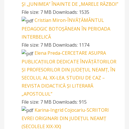
ŞI „JUNIMEA” ÎNAINTE DE „MARELE RĂZBOI”
File size:
7 MB
Downloads:
1535
Cristian Miron-ÎNVĂȚĂMÂNTUL
PEDAGOGIC BOTOȘĂNEAN ÎN PERIOADA
INTERBELICĂ
File size:
7 MB
Downloads:
1174
Elena Preda-CERCETARE ASUPRA
PUBLICAȚIILOR DEDICATE ÎNVĂȚĂTORILOR
ȘI PROFESORILOR DIN JUDEȚUL NEAMȚ, ÎN
SECOLUL AL XX-LEA. STUDIU DE CAZ –
REVISTA DIDACTICĂ ȘI LITERARĂ
„APOSTOLUL”
File size:
7 MB
Downloads:
915
Karina-Ingrid Cojocariu-SCRIITORI
EVREI ORIGINARI DIN JUDEȚUL NEAMȚ
(SECOLELE XIX-XX)