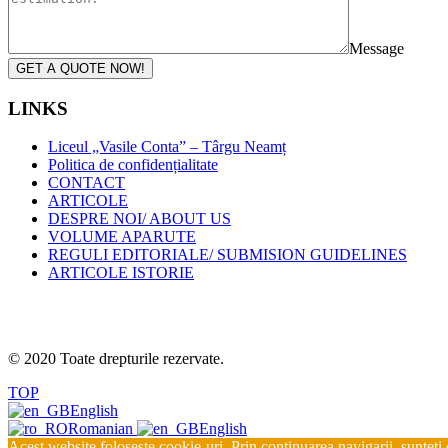
Message
GET A QUOTE NOW!
LINKS
Liceul „Vasile Conta” – Târgu Neamț
Politica de confidențialitate
CONTACT
ARTICOLE
DESPRE NOI/ ABOUT US
VOLUME APARUTE
REGULI EDITORIALE/ SUBMISION GUIDELINES
ARTICOLE ISTORIE
© 2020 Toate drepturile rezervate.
TOP
English
Romanian
English
Acest website foloseste cookie-uri. Prin continuarea navigarii, sunteti 