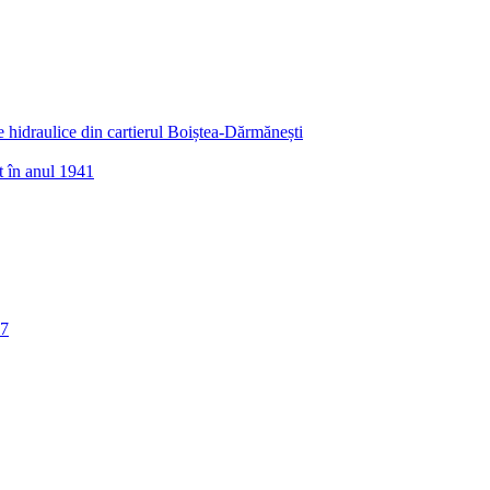
e hidraulice din cartierul Boiștea-Dărmănești
t în anul 1941
57