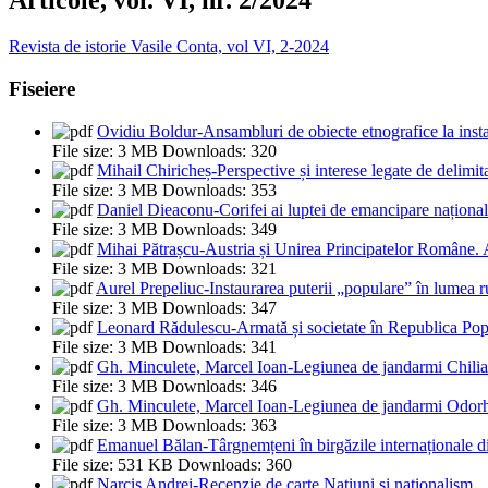
Articole, vol. VI, nr. 2/2024
Revista de istorie Vasile Conta, vol VI, 2-2024
Fiseiere
Ovidiu Boldur-Ansambluri de obiecte etnografice la instal
File size:
3 MB
Downloads:
320
Mihail Chiricheș-Perspective și interese legate de delim
File size:
3 MB
Downloads:
353
Daniel Dieaconu-Corifei ai luptei de emancipare național
File size:
3 MB
Downloads:
349
Mihai Pătrașcu-Austria și Unirea Principatelor Române. A
File size:
3 MB
Downloads:
321
Aurel Prepeliuc-Instaurarea puterii „populare” în lumea 
File size:
3 MB
Downloads:
347
Leonard Rădulescu-Armată și societate în Republica Pop
File size:
3 MB
Downloads:
341
Gh. Minculete, Marcel Ioan-Legiunea de jandarmi Chilia
File size:
3 MB
Downloads:
346
Gh. Minculete, Marcel Ioan-Legiunea de jandarmi Odorh
File size:
3 MB
Downloads:
363
Emanuel Bălan-Târgnemțeni în birgăzile internaționale 
File size:
531 KB
Downloads:
360
Narcis Andrei-Recenzie de carte Națiuni și naționalism