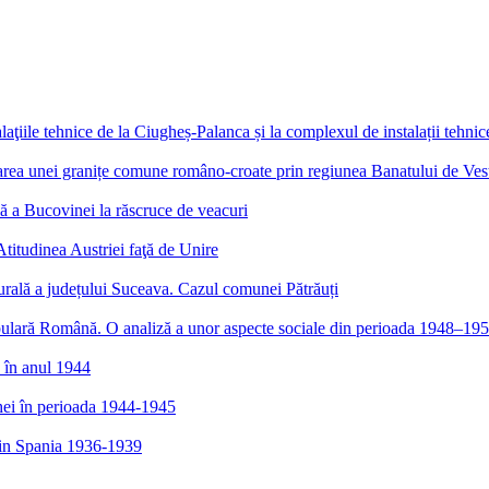
aţiile tehnice de la Ciugheș-Palanca și la complexul de instalații tehnic
itarea unei granițe comune româno-croate prin regiunea Banatului de Ves
ă a Bucovinei la răscruce de veacuri
titudinea Austriei faţă de Unire
rurală a județului Suceava. Cazul comunei Pătrăuți
ulară Română. O analiză a unor aspecte sociale din perioada 1948–19
 în anul 1944
ei în perioada 1944-1945
din Spania 1936-1939